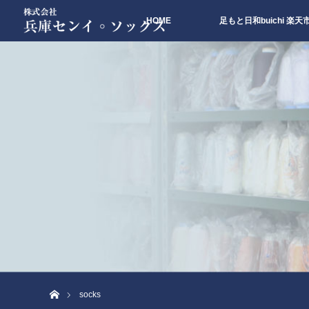
HOME
足もと日和buichi 楽
ホーム
socks