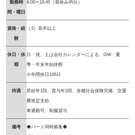
勤務時
8:00〜16:45（昼休み45分）
間・曜日
資格・経
［3］高卒以上
験
休日・休
日・祝、土は会社カレンダーによる、GW・夏
暇
季・年末年始休暇
※年間休日105日
待遇
昇給年1回、賞与年2回、各種社会保険完備、交通
費規定支給、
車通勤可、制服貸与
備考
◆パート同時募集◆